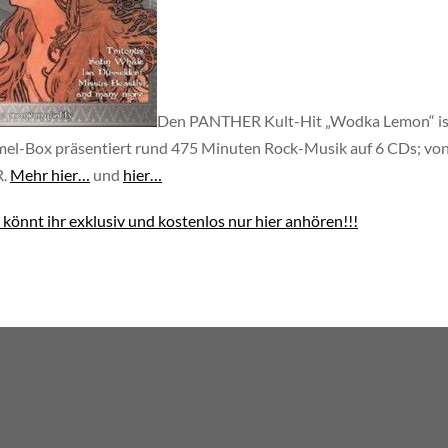
Den PANTHER Kult-Hit „Wodka Lemon“ ist 
ammel-Box präsentiert rund 475 Minuten Rock-Musik auf 6 CDs; 
R.
Mehr hier…
und
hier…
önnt ihr exklusiv und kostenlos nur hier anhören!!!