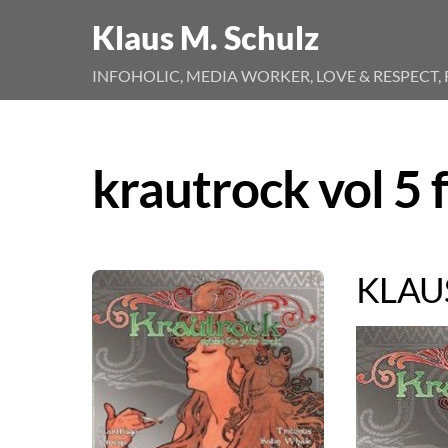
Skip
Klaus M. Schulz
to
content
INFOHOLIC, MEDIA WORKER, LOVE & RESPECT, 
krautrock vol 5 
KLAU